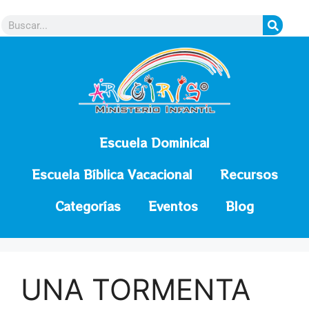
contenido
Escuela Dominical
Escuela Bíblica Vacacional
Recursos
Categorías
Eventos
Blog
UNA TORMENTA