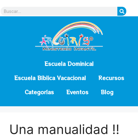
contenido
Escuela Dominical
Escuela Bíblica Vacacional
Recursos
Categorías
Eventos
Blog
Una manualidad !!