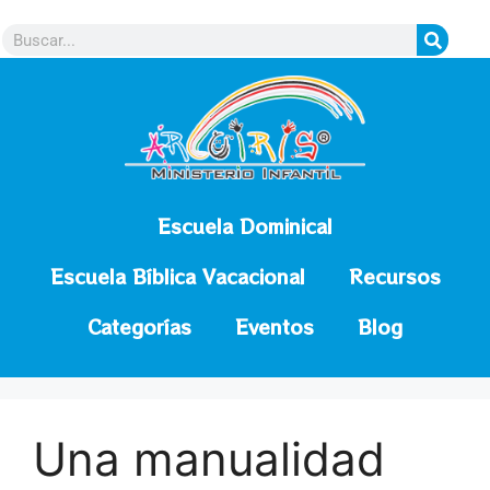
contenido
Escuela Dominical
Escuela Bíblica Vacacional
Recursos
Categorías
Eventos
Blog
Una manualidad