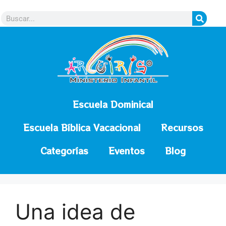
contenido
Escuela Dominical
Escuela Bíblica Vacacional
Recursos
Categorías
Eventos
Blog
Una idea de