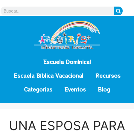
contenido
Escuela Dominical
Escuela Bíblica Vacacional
Recursos
Categorías
Eventos
Blog
UNA ESPOSA PARA