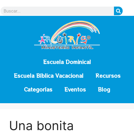
contenido
Escuela Dominical
Escuela Bíblica Vacacional
Recursos
Categorías
Eventos
Blog
Una bonita