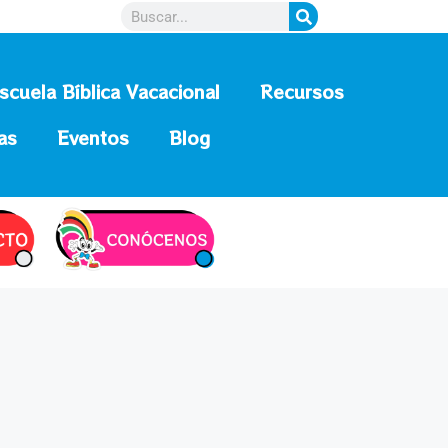
scuela Bíblica Vacacional
Recursos
as
Eventos
Blog