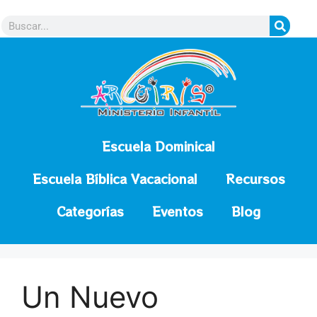
contenido
Escuela Dominical
Escuela Bíblica Vacacional
Recursos
Categorías
Eventos
Blog
Un Nuevo