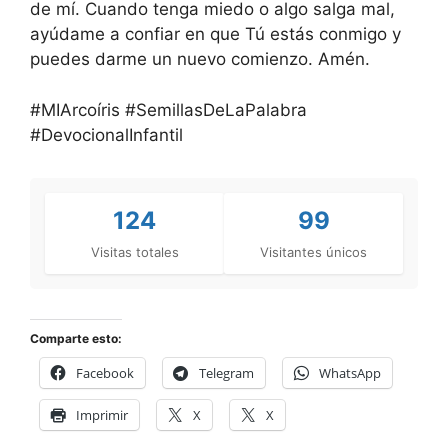
de mí. Cuando tenga miedo o algo salga mal,
ayúdame a confiar en que Tú estás conmigo y
puedes darme un nuevo comienzo. Amén.
#MIArcoíris #SemillasDeLaPalabra
#DevocionalInfantil
124
99
Visitas totales
Visitantes únicos
Comparte esto:
Facebook
Telegram
WhatsApp
Imprimir
X
X