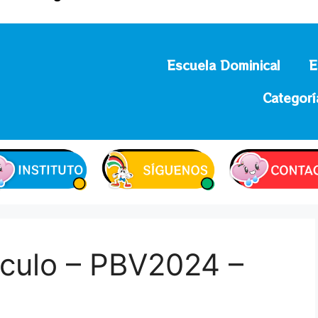
Escuela Dominical
E
Categorí
culo – PBV2024 –