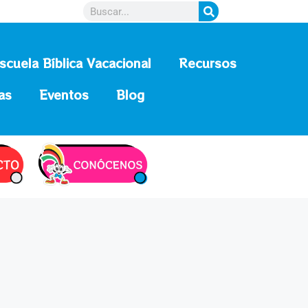
scuela Bíblica Vacacional
Recursos
as
Eventos
Blog