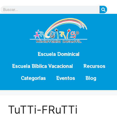
contenido
Escuela Dominical
Escuela Bíblica Vacacional
Recursos
Categorías
Eventos
Blog
TuTTi-FRuTTi