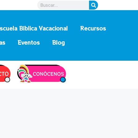
scuela Bíblica Vacacional
Recursos
as
Eventos
Blog