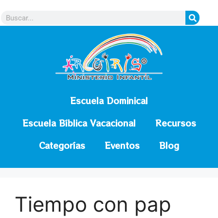
contenido
Escuela Dominical
Escuela Bíblica Vacacional
Recursos
Categorías
Eventos
Blog
Tiempo con pap