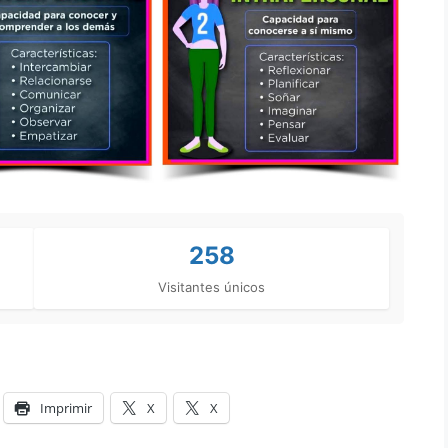
258
Visitantes únicos
Imprimir
X
X