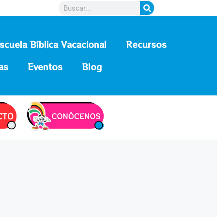
scuela Bíblica Vacacional
Recursos
as
Eventos
Blog