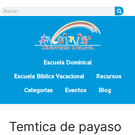
contenido
Escuela Dominical
Escuela Bíblica Vacacional
Recursos
Categorías
Eventos
Blog
Temtica de payaso