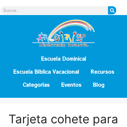
contenido
Escuela Dominical
Escuela Bíblica Vacacional
Recursos
Categorías
Eventos
Blog
Tarjeta cohete para