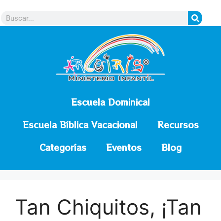
contenido
Escuela Dominical
Escuela Bíblica Vacacional
Recursos
Categorías
Eventos
Blog
Tan Chiquitos, ¡Tan