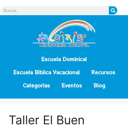
contenido
Escuela Dominical
Escuela Bíblica Vacacional
Recursos
Categorías
Eventos
Blog
Taller El Buen