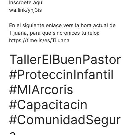
Inscrbete aqu:
wa.link/ynj3is
En el siguiente enlace vers la hora actual de
Tijuana, para que sincronices tu reloj:
https://time.is/es/Tijuana
TallerElBuenPastor
#ProteccinInfantil
#MIArcoris
#Capacitacin
#ComunidadSegur
a