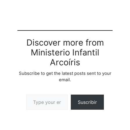
message of God to
thosethat do not know
him orthat are far from
him. Pacheco Puppets
willentertain youwhile
presenting a positive
and life changing
Discover more from
message. Pacheco
Ministerio Infantil
Puppets es un
ministerioBilingede
Arcoíris
Ventriloquia,…
Subscribe to get the latest posts sent to your
email.
Suscribir