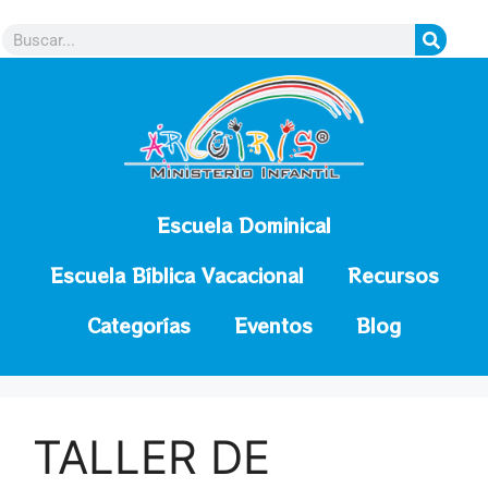
contenido
Escuela Dominical
Escuela Bíblica Vacacional
Recursos
Categorías
Eventos
Blog
TALLER DE