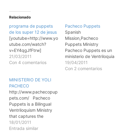
Relacionado
programa de puppets
Pacheco Puppets
de los super 12 de jesus
Spanish
[youtube=http://www.yo
Mission,Pacheco
utube.com/watch?
Puppets Ministry
v=EY4qgJfFtrw]
Pacheco Puppets es un
21/03/2011
ministerio de Ventriloquia
Con 4 comentarios
y puppetry, es una
19/04/2011
manera muy cmica y
Con 2 comentarios
efectiva para captar la
MINISTERIO DE YOLI
atencin de pequeos y
PACHECO
grandes y a si mismo
http://www.pachecopup
trasmitir el mensaje de
pets.com/ Pacheco
Dios a quienes no le
Puppets is a Bilingual
conocen o se
Ventriloquism Ministry
encuentran alejados de l.
that captures the
Pacheco Puppets…
attention ofchildren and
18/01/2011
adults by
Entrada similar
communicating the