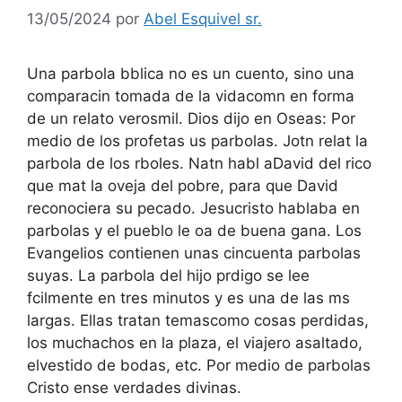
13/05/2024
por
Abel Esquivel sr.
Una parbola bblica no es un cuento, sino una
comparacin tomada de la vida
comn en forma
de un relato verosmil. Dios dijo en Oseas: Por
medio de los pro
fetas us parbolas.
Jotn relat la
parbola de los rboles. Natn habl a
David del rico
que mat la oveja del pobre, para que David
reconociera su pecado.
Jesucristo hablaba en
parbolas y el pueblo le oa de buena gana. Los
Evan
gelios contienen unas cincuenta parbolas
suyas. La parbola del hijo prdigo
se lee
fcilmente en tres minutos y es una de las ms
largas. Ellas tratan temas
como cosas perdidas,
los muchachos en la plaza, el viajero asaltado,
el
vestido de bodas, etc. Por medio de parbolas
Cristo ense verdades divinas.