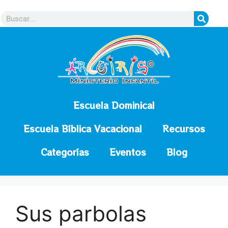
contenido
Escuela Dominical
Escuela Bíblica Vacacional
Recursos
Categorías
Eventos
Blog
Sus parbolas