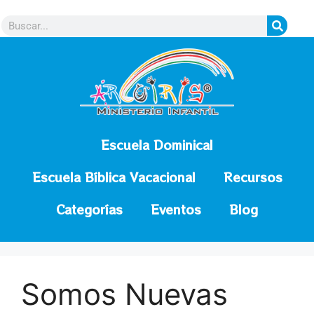
contenido
Escuela Dominical
Escuela Bíblica Vacacional
Recursos
Categorías
Eventos
Blog
Somos Nuevas