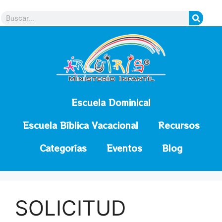
contenido
Escuela Dominical
Escuela Bíblica Vacacional
Recursos
Categorías
Eventos
Blog
SOLICITUD