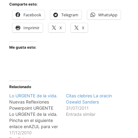
Comparte esto:
Facebook
Telegram
WhatsApp
Imprimir
X
X
Me gusta esto:
Relacionado
Lo URGENTE de la vida.
Citas clebres La oracin
Nuevas Reflexiones
Oswald Sanders
Powerpoint URGENTE
31/07/2011
Lo URGENTE de la vida.
Entrada similar
Pincha en el siguiente
enlace enAZUL para ver
el pps Urgente 3 Rita
17/12/2010