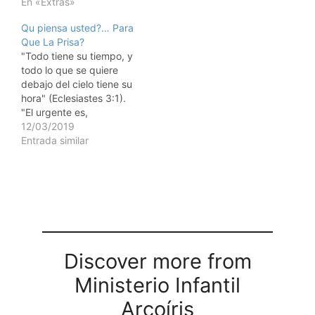
URGENTE-3-RITA
En «Extras»
Qu piensa usted?… Para
Que La Prisa?
"Todo tiene su tiempo, y
todo lo que se quiere
debajo del cielo tiene su
hora" (Eclesiastes 3:1).
"El urgente es,
raramente, importante y
12/03/2019
lo importante,
Entrada similar
raramente, urgente.
(General Eisenhower) La
cita del general
americano, casi siempre,
es verdadera en
nuestras vidas. Vivimos
con prisa! Prisa para
comprar una nueva…
Discover more from
Ministerio Infantil
Arcoíris