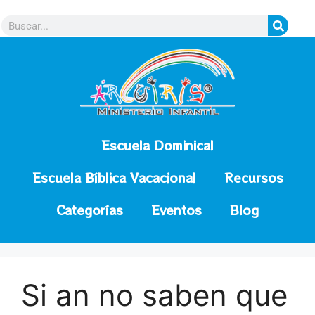
contenido
Escuela Dominical
Escuela Bíblica Vacacional
Recursos
Categorías
Eventos
Blog
Si an no saben que