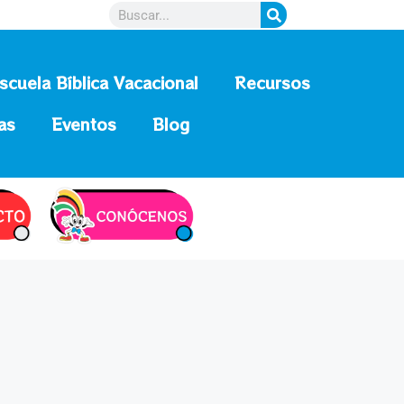
scuela Bíblica Vacacional
Recursos
as
Eventos
Blog