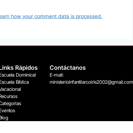
earn how your comment data is processed.
Links Rápidos
Contáctanos
Escuela Dominical
E-mail:
Escuela Bíblica
ministerioinfantilarcoiris2002@gmail.com
Vacacional
Recursos
Categorías
Eventos
Blog