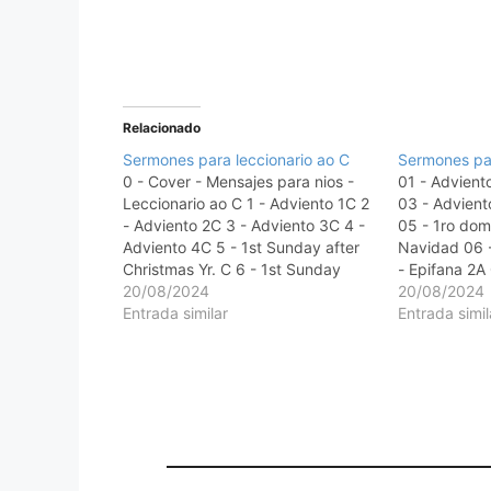
Relacionado
Sermones para leccionario ao C
Sermones par
0 - Cover - Mensajes para nios -
01 - Advient
Leccionario ao C 1 - Adviento 1C 2
03 - Advient
- Adviento 2C 3 - Adviento 3C 4 -
05 - 1ro do
Adviento 4C 5 - 1st Sunday after
Navidad 06 
Christmas Yr. C 6 - 1st Sunday
- Epifana 2A
after Epiphany Yr. C 7 - 2nd
20/08/2024
Epifana 4A 1
20/08/2024
Sunday after Epiphany Yr.…
Entrada similar
transfigurac
Entrada simil
12…