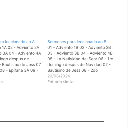
a leccionario ao A
Sermones para leccionario ao B
o 1A 02 - Adviento 2A
01 - Adviento 1B 02 - Adviento 2B
o 3A 04 - Adviento 4A
03 - Adviento 3B 04 - Adviento 4B
mingo despus de
05 - La Natividad del Seor 06 - 1ro
- Bautismo de Jess 07
domingo despus de Navidad 07 -
 08 - Epifana 3A 09 -
Bautismo de Jess 08 - 2do
0 - Domingo de la
domingo despus de Epifana 09 -
20/08/2024
in 11- Cuaresma 1A
ar
3er domingo despus de Epifana 10
Entrada similar
-…