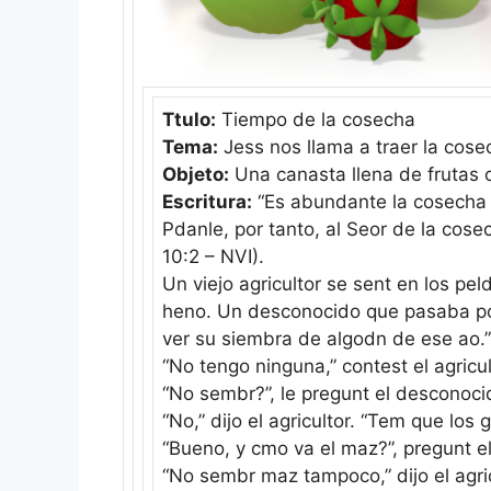
Ttulo:
Tiempo de la cosecha
Tema:
Jess nos llama a traer la cose
Objeto:
Una canasta llena de frutas 
Escritura:
“Es abundante la cosecha -
Pdanle, por tanto, al Seor de la co
10:2 – NVI).
Un viejo agricultor se sent en los 
heno. Un desconocido que pasaba por
ver su siembra de algodn de ese ao.”
“No tengo ninguna,” contest el agricul
“No sembr?”, le pregunt el desconoci
“No,” dijo el agricultor. “Tem que los 
“Bueno, y cmo va el maz?”, pregunt e
“No sembr maz tampoco,” dijo el agric