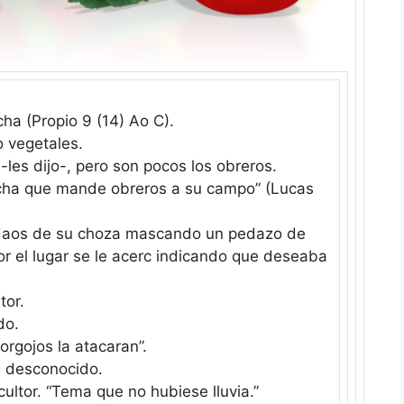
cha (Propio 9 (14) Ao C).
o vegetales.
les dijo-, pero son pocos los obreros.
secha que mande obreros a su campo” (Lucas
peldaos de su choza mascando un pedazo de
 el lugar se le acerc indicando que deseaba
tor.
do.
gorgojos la atacaran”.
l desconocido.
ultor. “Tema que no hubiese lluvia.”