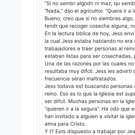
“Si no sembr algodn ni maz, qu sembr
“Nada,” dijo el agricultor. “Quera ir a 
Bueno, creo que si no siembras algo,
tendr que recoger cosecha alguna, n
En la lectura bblica de hoy, Jess env
la cual Jess estaba hablando no era 
trabajadores a traer personas al rei
estaban listas para ser cosechadas, 
Una de las razones por las cuales no
resultaba muy difcil. Jess les advirti
frecuencia seran maltratados.
Jess todava est buscando personas q
reino. Eso es lo que la Iglesia est su
ser difcil. Muchas personas en la Igle
“quieren ir a la segura”. He odo que
han invitado a alguien a visitar la i
alma para Cristo.
Y t? Ests dispuesto a trabajar por Jess