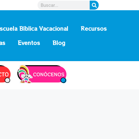
scuela Bíblica Vacacional
Recursos
as
Eventos
Blog