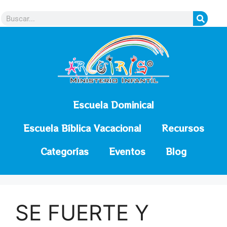
contenido
Escuela Dominical
Escuela Bíblica Vacacional
Recursos
Categorías
Eventos
Blog
SE FUERTE Y