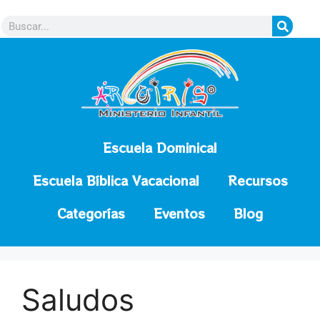
contenido
Escuela Dominical
Escuela Bíblica Vacacional
Recursos
Categorías
Eventos
Blog
Saludos