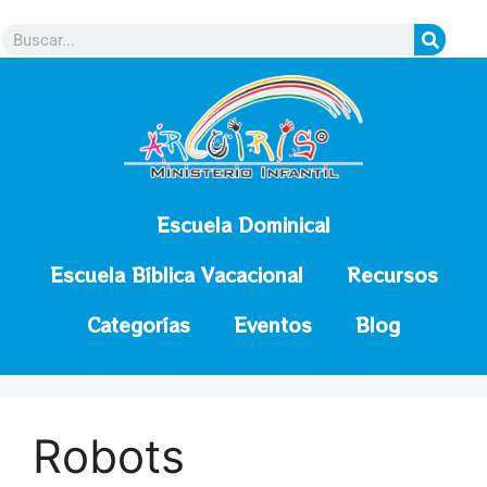
contenido
Escuela Dominical
Escuela Bíblica Vacacional
Recursos
Categorías
Eventos
Blog
Robots