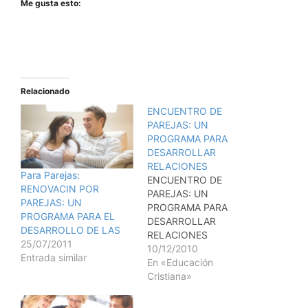
Me gusta esto:
Relacionado
ENCUENTRO DE
PAREJAS: UN
PROGRAMA PARA
DESARROLLAR
RELACIONES
Para Parejas:
ENCUENTRO DE
RENOVACIN POR
PAREJAS: UN
PAREJAS: UN
PROGRAMA PARA
PROGRAMA PARA EL
DESARROLLAR
DESARROLLO DE LAS
RELACIONES
25/07/2011
OBJETIVO: Explorar,
10/12/2010
Entrada similar
conocer y confiar en otra
En «Educación
persona a travs de una
Cristiana»
auto-aperturay toma de
riesgos mutua. TAMAO