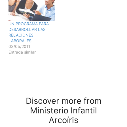
DEL GRUPO: Cualquier
nmero par de
participantes. TIEMPO
REQUERIDO: Un mnimo
UN PROGRAMA PARA
de dos horas. (Se puede
DESARROLLAR LAS
dividir en dos sesiones
RELACIONES
de una hora…
LABORALES
03/05/2011
Entrada similar
Discover more from
Ministerio Infantil
Arcoíris