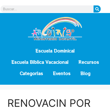
contenido
Escuela Dominical
Escuela Bíblica Vacacional
Recursos
Categorías
Eventos
Blog
RENOVACIN POR