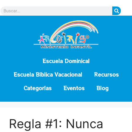
contenido
Escuela Dominical
Escuela Bíblica Vacacional
Recursos
Categorías
Eventos
Blog
Regla #1: Nunca