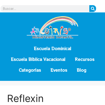
contenido
Escuela Dominical
Escuela Bíblica Vacacional
Recursos
Categorías
Eventos
Blog
Reflexin