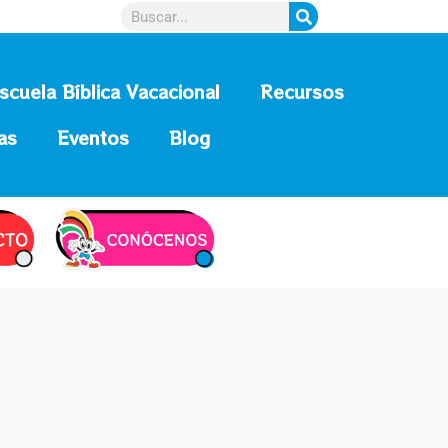
scuela Bíblica Vacacional
Recursos
as
Eventos
Blog