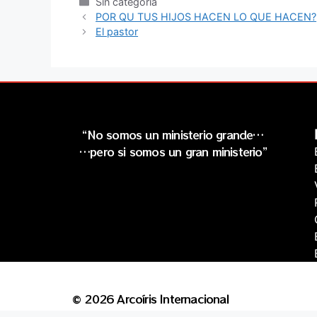
Sin categoría
POR QU TUS HIJOS HACEN LO QUE HACEN?
El pastor
“No somos un ministerio grande…
…pero si somos un gran ministerio”
© 2026 Arcoíris Internacional