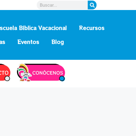
scuela Bíblica Vacacional
Recursos
as
Eventos
Blog