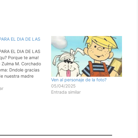
ARA EL DIA DE LAS
ARA EL DIA DE LAS
u? Porque te ama!
e Zulma M. Corchado
ma: Dndole gracias
de nuestra madre
Ven al personaje de la foto?
caja de avena, un
05/04/2025
j, jabn para lavar
ar
Entrada similar
ura: Hijo mo, escucha
ones de tu padre y…