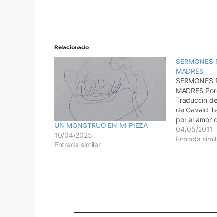
Relacionado
SERMONES P
MADRES
SERMONES P
MADRES Porq
Traduccin d
de Gavald Te
por el amor 
UN MONSTRUO EN MI PIEZA
Objeto: Una 
04/05/2011
10/04/2025
libro, un relo
Entrada simil
Entrada similar
platos Escrit
las correcci