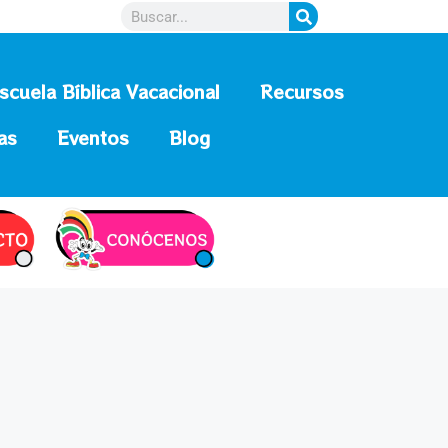
scuela Bíblica Vacacional
Recursos
as
Eventos
Blog