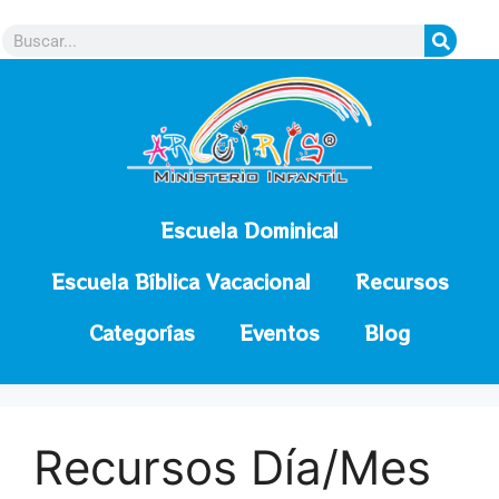
contenido
Escuela Dominical
Escuela Bíblica Vacacional
Recursos
Categorías
Eventos
Blog
Recursos Día/Mes