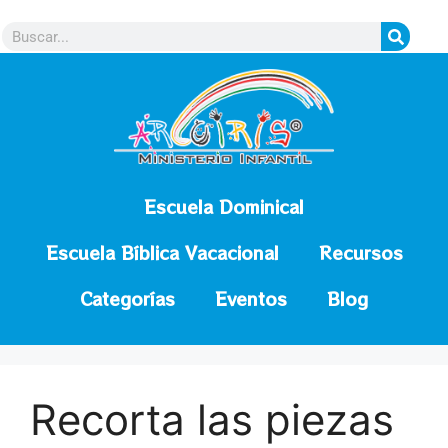
contenido
Escuela Dominical
Escuela Bíblica Vacacional
Recursos
Categorías
Eventos
Blog
Recorta las piezas