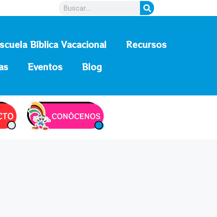
scuela Bíblica Vacacional
Recursos
as
Eventos
Blog