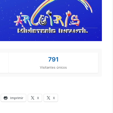
791
Visitantes únicos
Imprimir
X
X