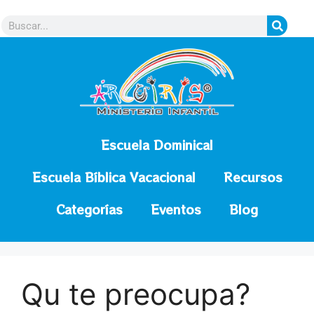
contenido
Escuela Dominical
Escuela Bíblica Vacacional
Recursos
Categorías
Eventos
Blog
Qu te preocupa?