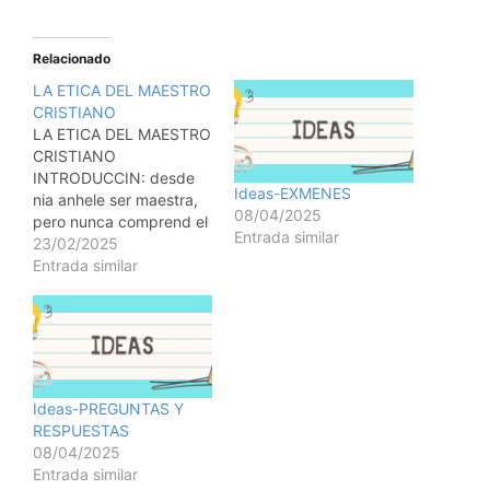
Relacionado
LA ETICA DEL MAESTRO
CRISTIANO
LA ETICA DEL MAESTRO
CRISTIANO
INTRODUCCIN: desde
Ideas-EXMENES
nia anhele ser maestra,
08/04/2025
pero nunca comprend el
Entrada similar
concepto de la tica en la
23/02/2025
maestra cristiana, solo
Entrada similar
hasta que crec y me
convert en una de ellas.
Comprend el concepto
cuando me forme
profesionalmente como
una maestra y entend
Ideas-PREGUNTAS Y
que la tica es…
RESPUESTAS
08/04/2025
Entrada similar