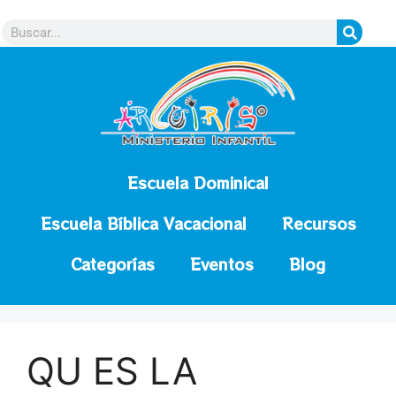
contenido
Escuela Dominical
Escuela Bíblica Vacacional
Recursos
Categorías
Eventos
Blog
QU ES LA