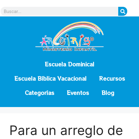
contenido
Escuela Dominical
Escuela Bíblica Vacacional
Recursos
Categorías
Eventos
Blog
Para un arreglo de