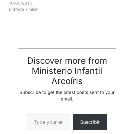
masking tape de lado a
10/05/2015
lado para formar una
Entrada similar
cuadricula. Coloca
flores, o ramas frescas
de tu preferencia hasta
llenar toda la superficie.
No olvides…
Discover more from
Ministerio Infantil
Arcoíris
Subscribe to get the latest posts sent to your
email.
Suscribir