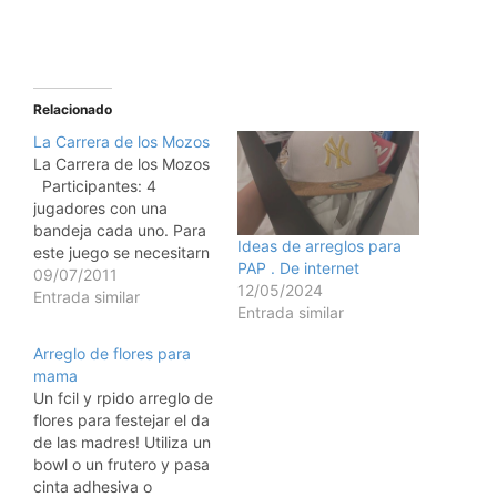
Relacionado
La Carrera de los Mozos
La Carrera de los Mozos
Participantes: 4
jugadores con una
bandeja cada uno. Para
Ideas de arreglos para
este juego se necesitarn
PAP . De internet
los elementos de cocina
09/07/2011
12/05/2024
del rincn de
Entrada similar
Entrada similar
dramatizaciones o
elementos de plstico que
Arreglo de flores para
tengamos en casa.
mama
Recuerda que deben ser
Un fcil y rpido arreglo de
IRROMPIBLES.
flores para festejar el da
Procedimiento: Cada
de las madres! Utiliza un
jugador tendr una
bowl o un frutero y pasa
bandeja, para llegar a
cinta adhesiva o
la…