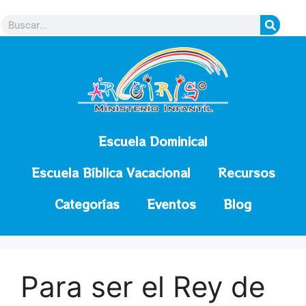
contenido
Escuela Dominical
Escuela Bíblica Vacacional
Recursos
Categorías
Eventos
Blog
Para ser el Rey de