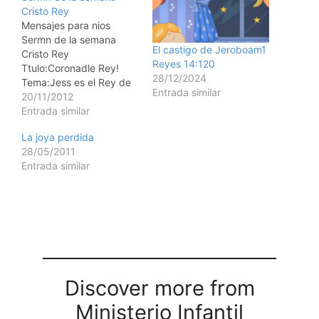
Cristo Rey
Mensajes para nios
Sermn de la semana
El castigo de Jeroboam1
Cristo Rey
Reyes 14:120
Ttulo:Coronadle Rey!
28/12/2024
Tema:Jess es el Rey de
Entrada similar
Reyes. Cristo Rey
20/11/2012
Objeto:Una corona
Entrada similar
Escritura:"As que eres
La joya perdida
rey!", le dijo Pilato. "Eres
28/05/2011
t quien dice que soy rey.
Entrada similar
Yo para esto nac, y para
esto vine al mundo: para
dar testimonio de la…
Discover more from
Ministerio Infantil