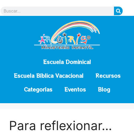
contenido
Escuela Dominical
Escuela Bíblica Vacacional
Recursos
Categorías
Eventos
Blog
Para reflexionar…