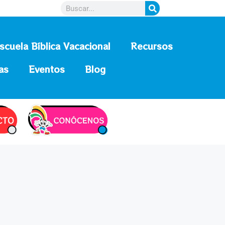
scuela Bíblica Vacacional
Recursos
as
Eventos
Blog