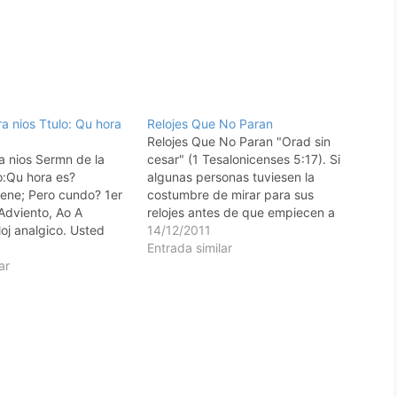
a nios Ttulo: Qu hora
Relojes Que No Paran
Relojes Que No Paran "Orad sin
 nios Sermn de la
cesar" (1 Tesalonicenses 5:17). Si
:Qu hora es?
algunas personas tuviesen la
ene; Pero cundo? 1er
costumbre de mirar para sus
Adviento, Ao A
relojes antes de que empiecen a
oj analgico. Usted
orar, ciertamente pensaran, al
14/12/2011
uno de cartulina.
terminar la oracin, que los mismos
Entrada similar
ro en cuanto al da y la
ar
haban parado." (Billy Sunday) Por
o sabe, ni siquiera los
qu ser que somos tan perezosos
ielo, ni el Hijo, sino…
cuando vamos a…