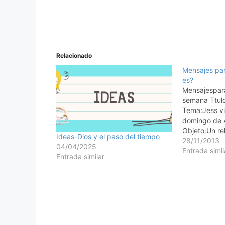
Relacionado
Mensajes par
es?
Mensajespara
semana Ttulo
Tema:Jess vi
domingo de 
Objeto:Un rel
Ideas-Dios y el paso del tiempo
puede hacer 
28/11/2013
04/04/2025
Escritura:"Pe
Entrada simil
Entrada similar
hora, nadie l
ngeles en el c