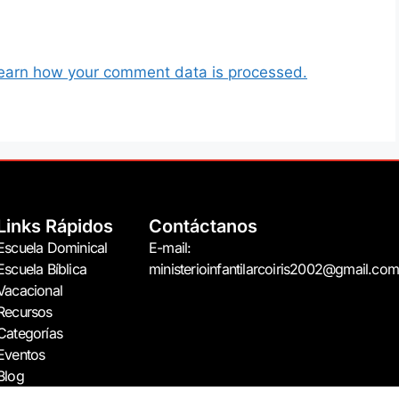
earn how your comment data is processed.
Links Rápidos
Contáctanos
Escuela Dominical
E-mail:
Escuela Bíblica
ministerioinfantilarcoiris2002@gmail.com
Vacacional
Recursos
Categorías
Eventos
Blog