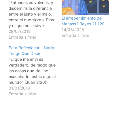
"Entonces os volveris, y
discerniris la diferencia
entre el justo y el malo,
El arrepentimiento de
entre el que sirve a Dios
Manass2 Reyes 21:120
y el que no le sirve"
14/03/2025
(Malaquas 3:18). "Es ms
29/07/2018
Entrada similar
fcil encender una
Entrada similar
bombilla de lo que
Para Reflexionar… Nada
criticar la oscuridad."
Tengo Que Decir
Pasamos mucho tiempo
"El que me envi es
lamentndonos y hasta
verdadero, de modo que
criticando todo y todos.
las cosas que de l he
Y…
escuchado, estas digo al
mundo" (Juan 8:26).
"Los bendecidos son
31/01/2019
aquellos que no tienen
Entrada similar
nada que decir y, por lo
tanto, no pueden ser
persuadidos a decirlo."
(James Lowell) Si nada
tenemos que decir, qu…