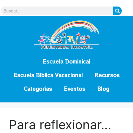
contenido
Escuela Dominical
Escuela Bíblica Vacacional
Recursos
Categorías
Eventos
Blog
Para reflexionar…