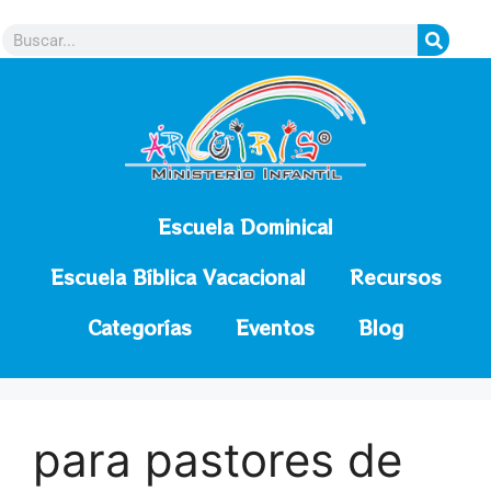
contenido
Escuela Dominical
Escuela Bíblica Vacacional
Recursos
Categorías
Eventos
Blog
para pastores de