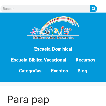
contenido
Escuela Dominical
Escuela Bíblica Vacacional
Recursos
Categorías
Eventos
Blog
Para pap