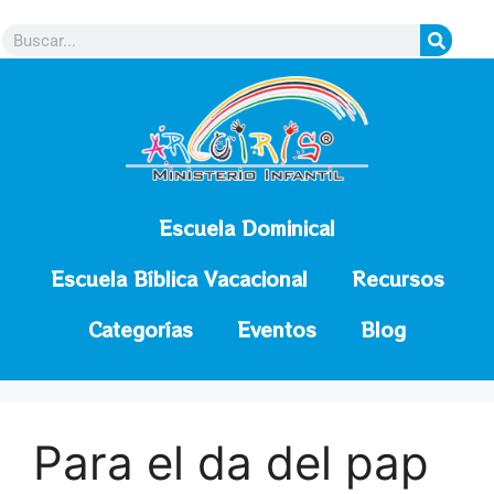
contenido
Escuela Dominical
Escuela Bíblica Vacacional
Recursos
Categorías
Eventos
Blog
Para el da del pap