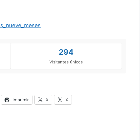
os_nueve_meses
294
Visitantes únicos
Imprimir
X
X