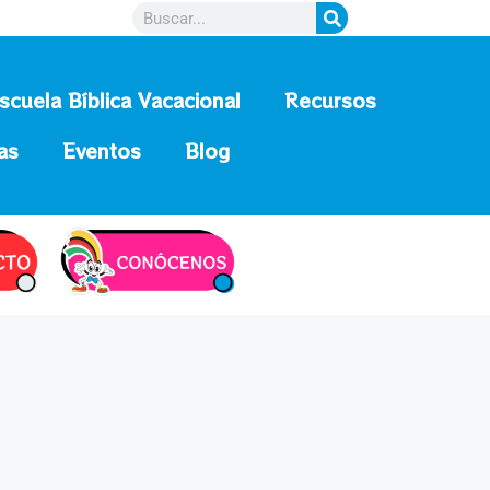
scuela Bíblica Vacacional
Recursos
as
Eventos
Blog