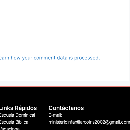
earn how your comment data is processed.
Links Rápidos
Contáctanos
Escuela Dominical
E-mail:
Escuela Bíblica
ministerioinfantilarcoiris2002@gmail.com
Vacacional