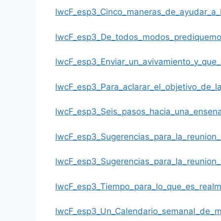
lwcF_esp3_Cinco_maneras_de_ayudar_a_lo
lwcF_esp3_De_todos_modos_prediquemos
lwcF_esp3_Enviar_un_avivamiento_y_que
lwcF_esp3_Para_aclarar_el_objetivo_de_la
lwcF_esp3_Seis_pasos_hacia_una_ensen
lwcF_esp3_Sugerencias_para_la_reunion_
lwcF_esp3_Sugerencias_para_la_reunion
lwcF_esp3_Tiempo_para_lo_que_es_realm
lwcF_esp3_Un_Calendario_semanal_de_min