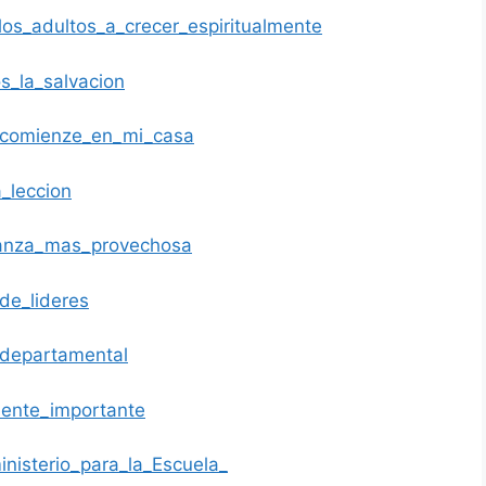
s_adultos_a_crecer_espiritualmente
_la_salvacion
_comienze_en_mi_casa
_leccion
anza_mas_provechosa
de_lideres
_departamental
ente_importante
isterio_para_la_Escuela_