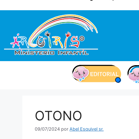
contenido
OTONO
09/07/2024
por
Abel Esquivel sr.