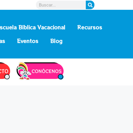
scuela Bíblica Vacacional
Recursos
as
Eventos
Blog