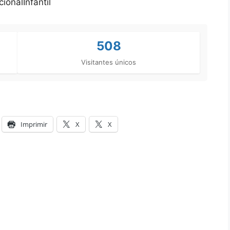
onalInfantil
508
Visitantes únicos
Imprimir
X
X