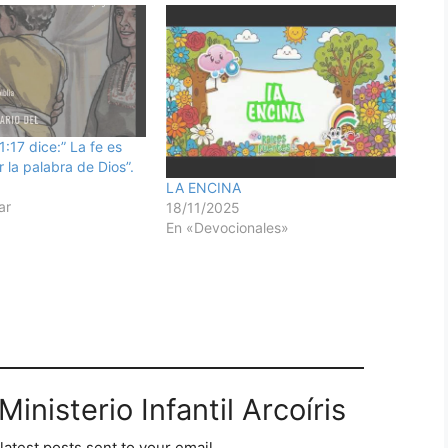
:17 dice:” La fe es
or la palabra de Dios”.
LA ENCINA
ar
18/11/2025
En «Devocionales»
inisterio Infantil Arcoíris
latest posts sent to your email.