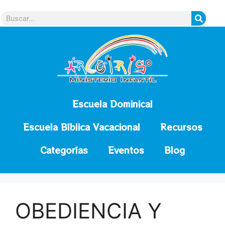
contenido
Escuela Dominical
Escuela Bíblica Vacacional
Recursos
Categorías
Eventos
Blog
OBEDIENCIA Y