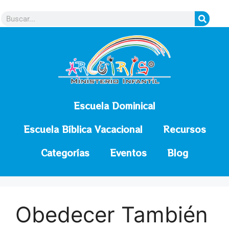
contenido
Escuela Dominical
Escuela Bíblica Vacacional
Recursos
Categorías
Eventos
Blog
Obedecer También